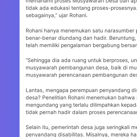
memahami proses Musyawarah Desa dan apa s
tidak ada edukasi tentang proses-prosesnya.
sebagainya,” ujar Rohani.
Rohani hanya menemukan satu narasumber p
benar-benar diundang dan hadir. Beruntung,
telah memiliki pengalaman bergabung bersam
“Sehingga dia ada ruang untuk berproses, unt
musyawarah pembangunan desa, baik di mu
musyawarah perencanaan pembangunan desa
Lantas, mengapa perempuan penyandang dis
desa? Penelitian Rohani menemukan bahwa
mengundang yang terlalu dilimpahkan kepada
tidak pernah hadir dalam proses perencanaa
Selain itu, pemerintah desa juga seringkali 
penyandang disabilitas. Misalnya, mereka har