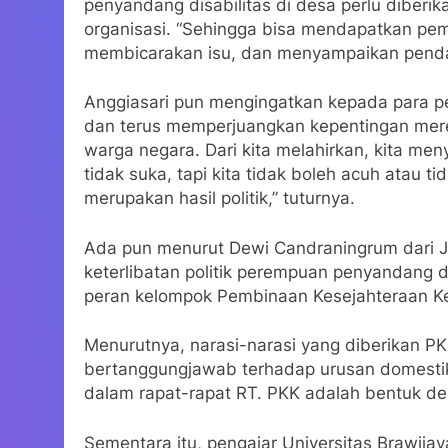
penyandang disabilitas di desa perlu dibe
organisasi. “Sehingga bisa mendapatkan pem
membicarakan isu, dan menyampaikan penda
Anggiasari pun mengingatkan kepada para pen
dan terus memperjuangkan kepentingan merek
warga negara. Dari kita melahirkan, kita menyu
tidak suka, tapi kita tidak boleh acuh atau 
merupakan hasil politik,” tuturnya.
Ada pun menurut Dewi Candraningrum dari
keterlibatan politik perempuan penyandang dis
peran kelompok Pembinaan Kesejahteraan Kel
Menurutnya, narasi-narasi yang diberikan 
bertanggungjawab terhadap urusan domestik,
dalam rapat-rapat RT. PKK adalah bentuk dep
Sementara itu, pengajar Universitas Brawij