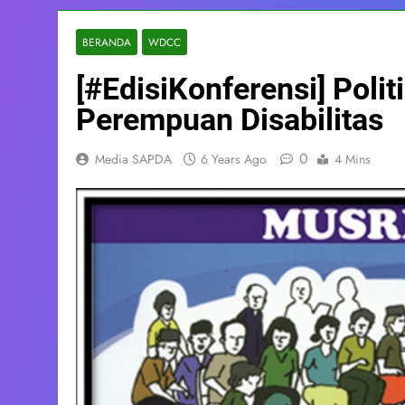
BERANDA
WDCC
[#EdisiKonferensi] Poli
Perempuan Disabilitas
0
Media SAPDA
6 Years Ago
4 Mins