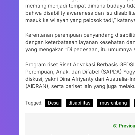
memang menjadi tempat dimana budaya tidak 
bahwa disability awareness dan isu disabili
masuk ke wilayah yang pelosok tadi,” katany
Kerentanan perempuan penyandang disabilita
dengan keterbatasan layanan kesehatan dan i
yang mengakar. “Di pedesaan, itu umumnya san
Program riset Riset Advokasi Berbasis GEDSI
Perempuan, Anak, dan Difabel (SAPDA) Yogya
diskusi, yakni Dina Afriyanty dari Australia
(AIDRAN), serta periset lain yang juga melaku
Tagged:
Desa
disabilitas
musrenbang
Previou
Post