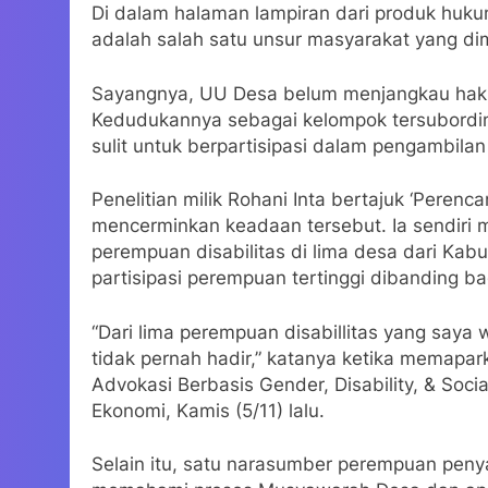
Di dalam halaman lampiran dari produk huk
adalah salah satu unsur masyarakat yang d
Sayangnya, UU Desa belum menjangkau hak p
Kedudukannya sebagai kelompok tersubordi
sulit untuk berpartisipasi dalam pengambilan
Penelitian milik Rohani Inta bertajuk ‘Peren
mencerminkan keadaan tersebut. Ia sendir
perempuan disabilitas di lima desa dari Ka
partisipasi perempuan tertinggi dibanding b
“Dari lima perempuan disabillitas yang saya
tidak pernah hadir,” katanya ketika memapark
Advokasi Berbasis Gender, Disability, & Socia
Ekonomi, Kamis (5/11) lalu.
Selain itu, satu narasumber perempuan peny