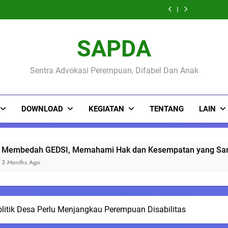
May Day 2026 :
Pekerjaan dan
SEKOLAH R
Tuntut Akses
KELAS INTE
Buruh Perempuan
Upah Layak Untuk
PENYAN
Pekerjaan dan
SEKOLAH R
Tuntut Akses
Disabilitas
DISABI
Upah Layak Untuk
PENYAN
Pekerjaan dan
Angka
Disabilitas
DISABI
Upah Layak Untuk
SAPDA
Angka
Disabilitas
Sentra Advokasi Perempuan, Difabel Dan Anak
DOWNLOAD
KEGIATAN
TENTANG
LAIN
Hak dan Kesempatan yang Sama Warga pada Pembangunan d
olitik Desa Perlu Menjangkau Perempuan Disabilitas