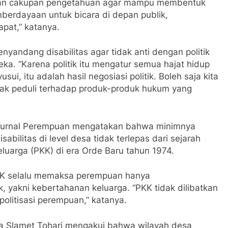
rikan cakupan pengetahuan agar mampu membentuk
berdayaan untuk bicara di depan publik,
pat,” katanya.
yandang disabilitas agar tidak anti dengan politik
a. “Karena politik itu mengatur semua hajat hidup
sui, itu adalah hasil negosiasi politik. Boleh saja kita
tidak peduli terhadap produk-produk hukum yang
 Jurnal Perempuan mengatakan bahwa minimnya
abilitas di level desa tidak terlepas dari sejarah
uarga (PKK) di era Orde Baru tahun 1974.
PKK selalu memaksa perempuan hanya
 yakni kebertahanan keluarga. “PKK tidak dilibatkan
olitisasi perempuan,” katanya.
aya Slamet Tohari mengakui bahwa wilayah desa