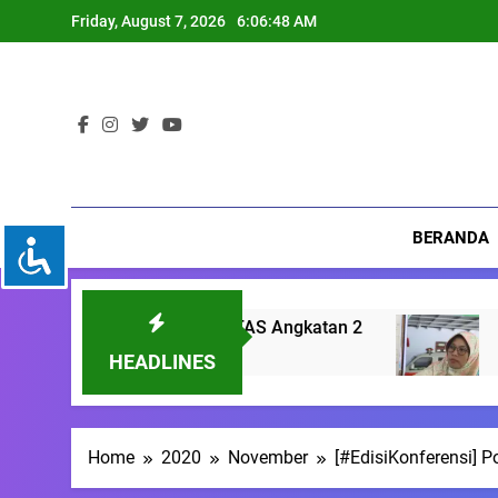
Skip
Friday, August 7, 2026
6:06:50 AM
to
content
BERANDA
S Angkatan 2
Membedah GEDSI, Memahami 
3 Months Ago
HEADLINES
Home
2020
November
[#EdisiKonferensi] P