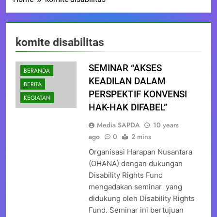
komite disabilitas
SEMINAR “AKSES
BERANDA
KEADILAN DALAM
BERITA
PERSPEKTIF KONVENSI
KEGIATAN
HAK-HAK DIFABEL”
Media SAPDA
10 years
ago
0
2 mins
Organisasi Harapan Nusantara
(OHANA) dengan dukungan
Disability Rights Fund
mengadakan seminar yang
didukung oleh Disability Rights
Fund. Seminar ini bertujuan