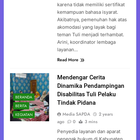
karena tidak memiliki sertifikat
kemampuan bahasa isyarat.
Akibatnya, pemenuhan hak atas
akomodasi yang layak bagi
teman Tuli menjadi terhambat.
Arini, koordinator lembaga
layanan…
Read More
Mendengar Cerita
Dinamika Pendampingan
Disabilitas Tuli Pelaku
BERANDA
Tindak Pidana
BERITA
Media SAPDA
2 years
KEGIATAN
ago
0
3 mins
Penyedia layanan dan aparat
penegak hukum di Kabupaten