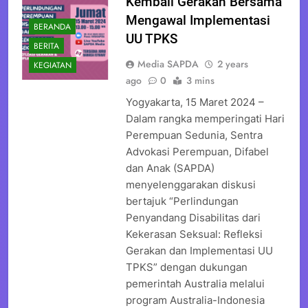
Kembali Gerakan Bersama
Mengawal Implementasi
BERANDA
UU TPKS
BERITA
Media SAPDA
2 years
KEGIATAN
ago
0
3 mins
Yogyakarta, 15 Maret 2024 –
Dalam rangka memperingati Hari
Perempuan Sedunia, Sentra
Advokasi Perempuan, Difabel
dan Anak (SAPDA)
menyelenggarakan diskusi
bertajuk “Perlindungan
Penyandang Disabilitas dari
Kekerasan Seksual: Refleksi
Gerakan dan Implementasi UU
TPKS” dengan dukungan
pemerintah Australia melalui
program Australia-Indonesia