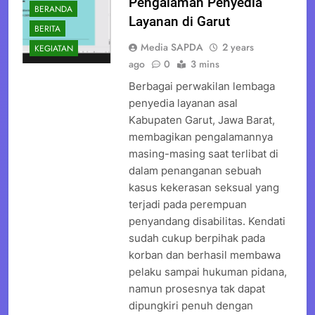
Pengalaman Penyedia
BERANDA
Layanan di Garut
BERITA
Media SAPDA
2 years
KEGIATAN
ago
0
3 mins
Berbagai perwakilan lembaga
penyedia layanan asal
Kabupaten Garut, Jawa Barat,
membagikan pengalamannya
masing-masing saat terlibat di
dalam penanganan sebuah
kasus kekerasan seksual yang
terjadi pada perempuan
penyandang disabilitas. Kendati
sudah cukup berpihak pada
korban dan berhasil membawa
pelaku sampai hukuman pidana,
namun prosesnya tak dapat
dipungkiri penuh dengan