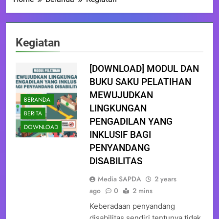
Kegiatan
[DOWNLOAD] MODUL DAN
BUKU SAKU PELATIHAN
MEWUJUDKAN
BERANDA
LINGKUNGAN
BERITA
PENGADILAN YANG
DOWNLOAD
INKLUSIF BAGI
PENYANDANG
DISABILITAS
Media SAPDA
2 years
ago
0
2 mins
Keberadaan penyandang
disabilitas sendiri tentunya tidak