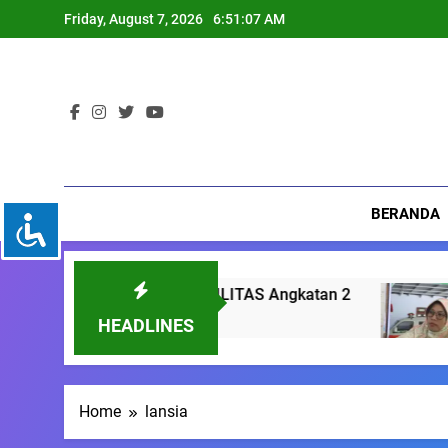
Skip
Friday, August 7, 2026
6:51:07 AM
to
content
BERANDA
 PENYANDANG DISABILITAS Angkatan 2
Me
3 M
HEADLINES
Home
lansia