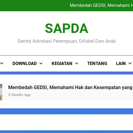
PENGUMUMAN KEPESE
Membedah GEDSI, Memahami H
Sinau Bareng Warga : Ruang 
May Day 2026 : Buruh Peremp
PENGUMUMAN KEPESE
SAPDA
Membedah GEDSI, Memahami H
Sinau Bareng Warga : Ruang 
May Day 2026 : Buruh Peremp
Sentra Advokasi Perempuan, Difabel Dan Anak
DOWNLOAD
KEGIATAN
TENTANG
LAIN
mbedah GEDSI, Memahami Hak dan Kesempatan yang Sama W
onths Ago