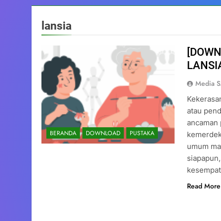
lansia
[DOWN
LANSI
Media 
Kekerasan
atau pend
ancaman 
BERANDA
DOWNLOAD
PUSTAKA
kemerdek
umum maup
siapapun,
kesempat
Read More