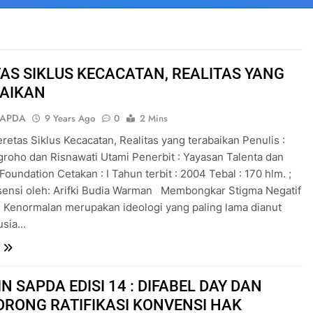
AS SIKLUS KECACATAN, REALITAS YANG
AIKAN
SAPDA
9 Years Ago
0
2 Mins
eretas Siklus Kecacatan, Realitas yang terabaikan Penulis :
roho dan Risnawati Utami Penerbit : Yayasan Talenta dan
Foundation Cetakan : I Tahun terbit : 2004 Tebal : 170 hlm. ;
sensi oleh: Arifki Budia Warman Membongkar Stigma Negatif
as Kenormalan merupakan ideologi yang paling lama dianut
usia…
N SAPDA EDISI 14 : DIFABEL DAY DAN
RONG RATIFIKASI KONVENSI HAK