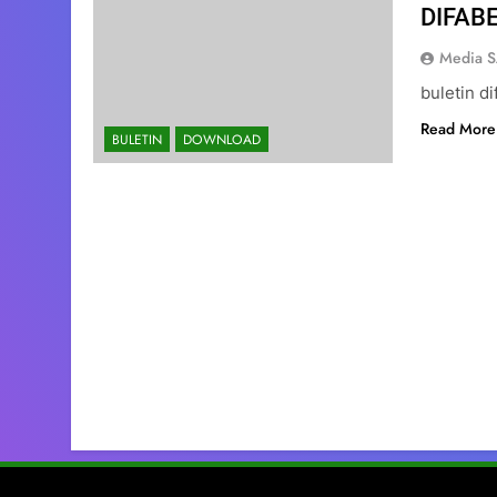
DIFAB
Media 
buletin di
Read More
BULETIN
DOWNLOAD