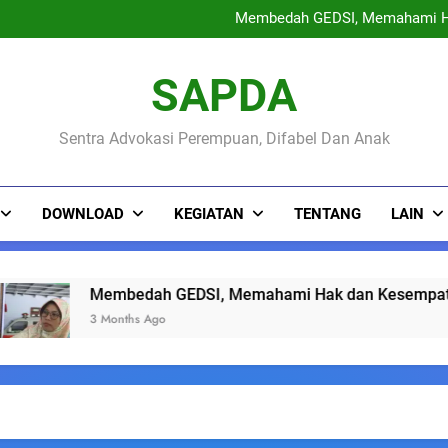
PENGUMUMAN KEPESE
Membedah GEDSI, Memahami H
Sinau Bareng Warga : Ruang 
May Day 2026 : Buruh Peremp
PENGUMUMAN KEPESE
SAPDA
Membedah GEDSI, Memahami H
Sinau Bareng Warga : Ruang 
May Day 2026 : Buruh Peremp
Sentra Advokasi Perempuan, Difabel Dan Anak
DOWNLOAD
KEGIATAN
TENTANG
LAIN
Membedah GEDSI, Memahami Hak dan Kesempatan yan
3 Months Ago