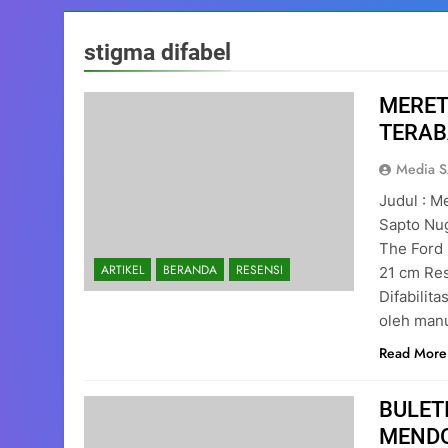
stigma difabel
MERET
TERAB
Media 
Judul : M
Sapto Nug
The Ford 
ARTIKEL
BERANDA
RESENSI
21 cm Re
Difabilit
oleh man
Read More
BULETI
MENDO