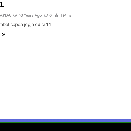
EL
SAPDA
10 Years Ago
0
1 Mins
fabel sapda jogja edisi 14