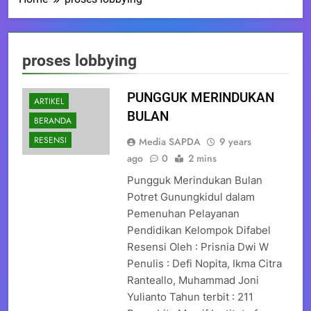
proses lobbying
PUNGGUK MERINDUKAN
ARTIKEL
BULAN
BERANDA
RESENSI
Media SAPDA
9 years
ago
0
2 mins
Pungguk Merindukan Bulan
Potret Gunungkidul dalam
Pemenuhan Pelayanan
Pendidikan Kelompok Difabel
Resensi Oleh : Prisnia Dwi W
Penulis : Defi Nopita, Ikma Citra
Ranteallo, Muhammad Joni
Yulianto Tahun terbit : 211