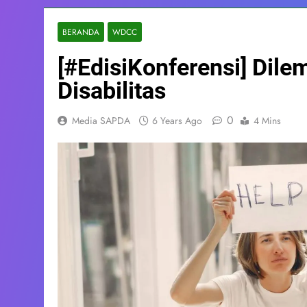
BERANDA
WDCC
[#EdisiKonferensi] Dil
Disabilitas
0
Media SAPDA
6 Years Ago
4 Mins