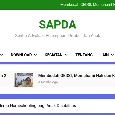
PENGUMUMAN KEPESE
Membedah GEDSI, Memahami H
Sinau Bareng Warga : Ruang 
May Day 2026 : Buruh Peremp
PENGUMUMAN KEPESE
SAPDA
Membedah GEDSI, Memahami H
Sinau Bareng Warga : Ruang 
May Day 2026 : Buruh Peremp
Sentra Advokasi Perempuan, Difabel Dan Anak
DOWNLOAD
KEGIATAN
TENTANG
LAIN
Membedah GEDSI, Memahami Hak dan Kesempatan yang Sama
3 Months Ago
Dilema Homechooling bagi Anak Disabilitas