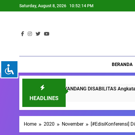
Skip
Saturday, August 8, 2026
10:52:15 PM
to
content
BERANDA
ET PENYANDANG DISABILITAS Angkatan 2
HEADLINES
Home
2020
November
[#EdisiKonferensi] 