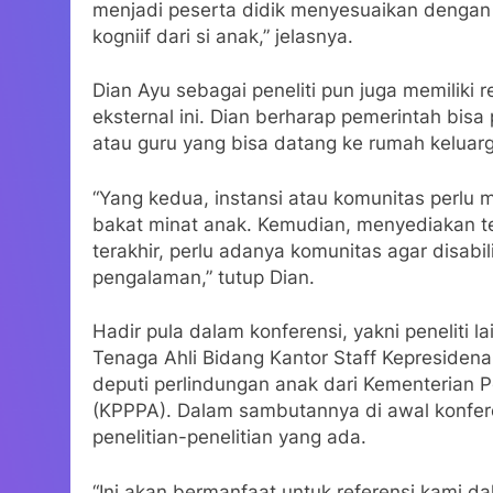
menjadi peserta didik menyesuaikan dengan ka
kogniif dari si anak,” jelasnya.
Dian Ayu sebagai peneliti pun juga memilik
eksternal ini. Dian berharap pemerintah bis
atau guru yang bisa datang ke rumah keluarg
“Yang kedua, instansi atau komunitas perlu 
bakat minat anak. Kemudian, menyediakan ten
terakhir, perlu adanya komunitas agar disabi
pengalaman,” tutup Dian.
Hadir pula dalam konferensi, yakni peneliti 
Tenaga Ahli Bidang Kantor Staff Kepresiden
deputi perlindungan anak dari Kementeria
(KPPPA). Dalam sambutannya di awal konfer
penelitian-penelitian yang ada.
“Ini akan bermanfaat untuk referensi kami 