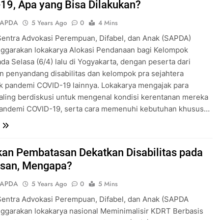
19, Apa yang Bisa Dilakukan?
SAPDA
5 Years Ago
0
4 Mins
Sentra Advokasi Perempuan, Difabel, dan Anak (SAPDA)
ggarakan lokakarya Alokasi Pendanaan bagi Kelompok
da Selasa (6/4) lalu di Yogyakarta, dengan peserta dari
n penyandang disabilitas dan kelompok pra sejahtera
k pandemi COVID-19 lainnya. Lokakarya mengajak para
aling berdiskusi untuk mengenal kondisi kerentanan mereka
pandemi COVID-19, serta cara memenuhi kebutuhan khusus…
kan Pembatasan Dekatkan Disabilitas pada
san, Mengapa?
SAPDA
5 Years Ago
0
5 Mins
Sentra Advokasi Perempuan, Difabel, dan Anak (SAPDA
ggarakan lokakarya nasional Meminimalisir KDRT Berbasis