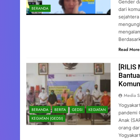
Gender da
BERANDA
dari komu
sejahtera
mengungk
mengalam
Berdasar
Read More
[RILIS
Bantua
Komuni
Media 
Yogyakar
BERANDA
BERITA
GEDSI
KEGIATAN
pandemi 
KEGIATAN (GEDSI)
Anak (SA
orang dar
Yogyakart