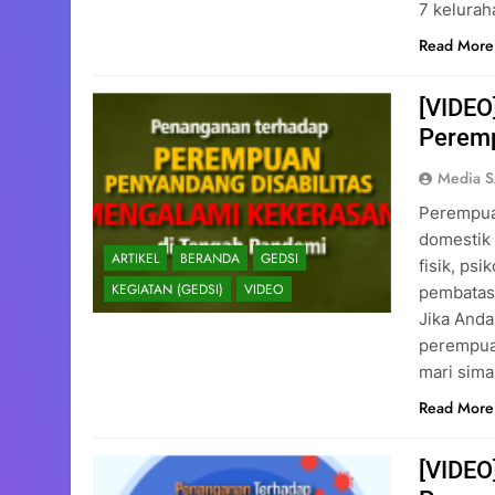
7 kelurah
Read More
[VIDEO
Peremp
Media 
Perempua
domestik 
ARTIKEL
BERANDA
GEDSI
fisik, psi
KEGIATAN (GEDSI)
VIDEO
pembatas
Jika Anda
perempuan
mari sim
Read More
[VIDEO