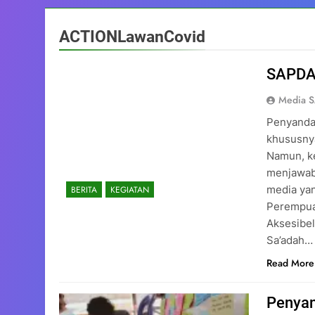
ACTIONLawanCovid
SAPDA 
Media 
Penyandan
khususny
Namun, ke
menjawab
media yan
BERITA
KEGIATAN
Perempua
Aksesibel
Sa’adah…
Read More
Penyan