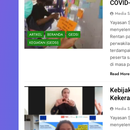
COVID-
Media 
Yayasan 
menyelen
ARTIKEL
BERANDA
GEDSI
Rentan pa
KEGIATAN (GEDSI)
perwakila
terdampa
peserta s
di masa 
Read More
Kebija
Kekera
Media 
Yayasan 
menyelen