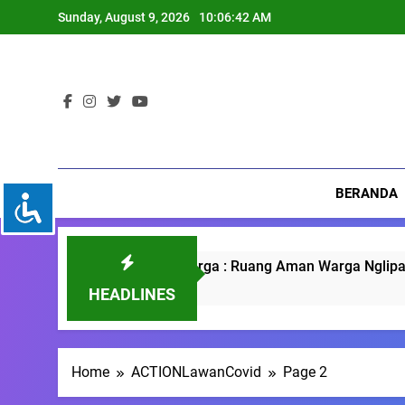
Skip
Sunday, August 9, 2026
10:06:43 AM
to
content
BERANDA
u Bareng Warga : Ruang Aman Warga Nglipar Belajar Pengar
ths Ago
HEADLINES
Home
ACTIONLawanCovid
Page 2