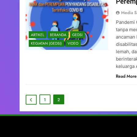
Peremp
Media 
Pandemi C
tanpa me
ARTIKEL
BERANDA
GEDSI
ancaman 
KEGIATAN (GEDSI)
VIDEO
disabilit
lemah, da
berintera
keluarga 
Read More
1
2