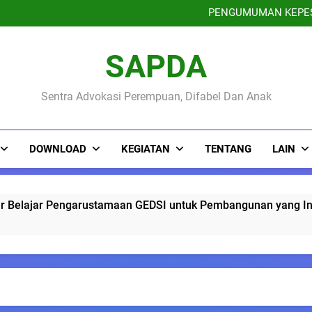
May Day 2026 : Buruh Peremp
PENGUMUMAN KEPESE
Membedah GEDSI, Memahami H
Sinau Bareng Warga : Ruang 
May Day 2026 : Buruh Peremp
SAPDA
PENGUMUMAN KEPESE
Membedah GEDSI, Memahami H
Sinau Bareng Warga : Ruang 
Sentra Advokasi Perempuan, Difabel Dan Anak
May Day 2026 : Buruh Peremp
DOWNLOAD
KEGIATAN
TENTANG
LAIN
ustamaan GEDSI untuk Pembangunan yang Inklusi