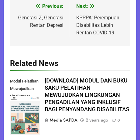
Previous:
Next:
Post
navigation
Generasi Z, Generasi
KPPPA: Perempuan
Rentan Depresi
Disabilitas Lebih
Rentan COVID-19
Related News
[DOWNLOAD] MODUL DAN BUKU
Modul Pelatihan
SAKU PELATIHAN
Mewujudlkan
MEWUJUDKAN LINGKUNGAN
Lingkungan
PENGADILAN YANG INKLUSIF
Pengadilan Yang
BAGI PENYANDANG DISABILITAS
Inklusif Bagi
Penyandang
Media SAPDA
2 years ago
0
Disabilitas