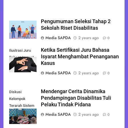
Pengumuman Seleksi Tahap 2
Sekolah Riset Disabilitas
Media SAPDA
2 years ago
0
Ketika Sertifikasi Juru Bahasa
Ilustrasi Juru
Isyarat Menghambat Penanganan
Bahasa Isyarat,
Kasus
Media SAPDA
2 years ago
0
Mendengar Cerita Dinamika
Diskusi
Pendampingan Disabilitas Tuli
Kelompok
Pelaku Tindak Pidana
Terarah Sistem
Rujukan Inklusif
Media SAPDA
2 years ago
0
di Bantul