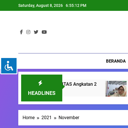
Skip
Saturday, August 8, 2026
6:55:13 PM
to
content
BERANDA
ANG DISABILITAS Angkatan 2
Membedah GE
3 Months Ago
HEADLINES
Home
2021
November