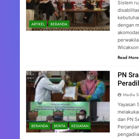
Sistem r
disabilit
kebutuhan
ARTIKEL
BERANDA
dengan me
akomodasi
perwakila
Wicakson
Read More
PN Sra
Peradil
Media 
Yayasan S
melakukan
dan PN Se
BERANDA
BERITA
KEGIATAN
Perjanji
pengadil