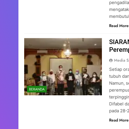
pengadila
mengatak
membutu
Read More
SIARAN
Peremp
Media 
Setiap or
tubuh dan
Namun, s
BERANDA
perempua
terpinggi
Difabel d
pada 28-2
Read More