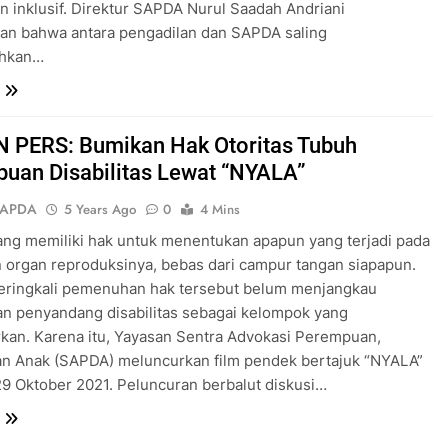
n inklusif. Direktur SAPDA Nurul Saadah Andriani
an bahwa antara pengadilan dan SAPDA saling
hkan…
 PERS: Bumikan Hak Otoritas Tubuh
uan Disabilitas Lewat “NYALA”
SAPDA
5 Years Ago
0
4 Mins
ang memiliki hak untuk menentukan apapun yang terjadi pada
 organ reproduksinya, bebas dari campur tangan siapapun.
eringkali pemenuhan hak tersebut belum menjangkau
n penyandang disabilitas sebagai kelompok yang
rkan. Karena itu, Yayasan Sentra Advokasi Perempuan,
an Anak (SAPDA) meluncurkan film pendek bertajuk “NYALA”
9 Oktober 2021. Peluncuran berbalut diskusi…