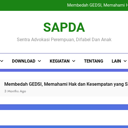
Membedah GEDSI, Memahami H
Sinau Bareng Warga : Ruang 
May Day 2026 : Buruh Peremp
PENGUMUMAN KEPESE
Membedah GEDSI, Memahami H
SAPDA
Sinau Bareng Warga : Ruang 
May Day 2026 : Buruh Peremp
Sentra Advokasi Perempuan, Difabel Dan Anak
DOWNLOAD
KEGIATAN
TENTANG
LAIN
DSI, Memahami Hak dan Kesempatan yang Sama Warga pada