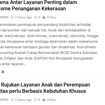
ama Antar Layanan Penting dalam
isme Penanganan Kekerasan
SAPDA
5 Years Ago
0
4 Mins
erentanan perempuan penyandang disabilitas terhadap
 bersumber dari banyak hal; mulai dari ketidakadilan di
t, marjinalisasi, diskriminasi, subordinasi, stereotip, hingga
nda. Kerjasama antar lembaga diperlukan dalam mekanisme
n kekerasan berbasis gender dan disabilitas. Koordinator
konseling Rumah Cakap Bermartabat (RCB) Sentra Advokasi
n Difabel, dan Anak (SAPDA) Rini Rindawati mengatakan
 antar layanan…
 Rujukan Layanan Anak dan Perempuan
litas perlu Berbasis Kebutuhan Khusus
SAPDA
5 Years Ago
0
4 Mins