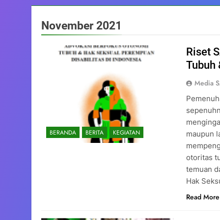
November 2021
Riset 
Tubuh 
Media 
Pemenuha
sepenuhn
menginga
BERANDA
BERITA
KEGIATAN
maupun la
mempenga
otoritas 
temuan da
Hak Seks
Read More