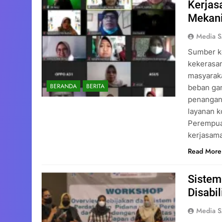
Kerjas
Mekan
Media 
Sumber k
kekerasan
masyaraka
BERANDA
BERITA
beban ga
penangana
layanan 
Perempua
kerjasama
Read More
Sistem
Disabi
Media 