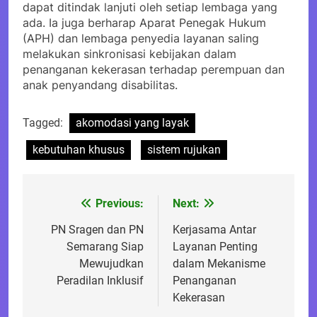
dapat ditindak lanjuti oleh setiap lembaga yang
ada. Ia juga berharap Aparat Penegak Hukum
(APH) dan lembaga penyedia layanan saling
melakukan sinkronisasi kebijakan dalam
penanganan kekerasan terhadap perempuan dan
anak penyandang disabilitas.
Tagged:
akomodasi yang layak
kebutuhan khusus
sistem rujukan
Previous:
Next:
Post
navigation
PN Sragen dan PN
Kerjasama Antar
Semarang Siap
Layanan Penting
Mewujudkan
dalam Mekanisme
Peradilan Inklusif
Penanganan
Kekerasan