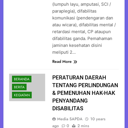
(lumpuh layu, amputasi, SCI /
paraplegia), difabilitas
komunikasi (pendengaran dan
atau wicara), difabilitas mental /
retardasi mental, CP ataupun
difabilitas ganda. Pemahaman
jaminan kesehatan disini
meliputi 2…
Read More
PERATURAN DAERAH
BERANDA
TENTANG PERLINDUNGAN
BERITA
& PEMENUHAN HAK-HAK
KEGIATAN
PENYANDANG
DISABILITAS
Media SAPDA
10 years
ago
0
2 mins