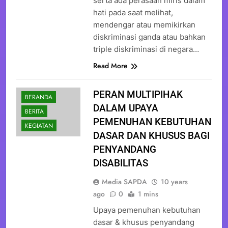
serta ada perasaan miris dalam
hati pada saat melihat,
mendengar atau memikirkan
diskriminasi ganda atau bahkan
triple diskriminasi di negara…
Read More
PERAN MULTIPIHAK
BERANDA
DALAM UPAYA
BERITA
PEMENUHAN KEBUTUHAN
KEGIATAN
DASAR DAN KHUSUS BAGI
PENYANDANG
DISABILITAS
Media SAPDA
10 years
ago
0
1 mins
Upaya pemenuhan kebutuhan
dasar & khusus penyandang