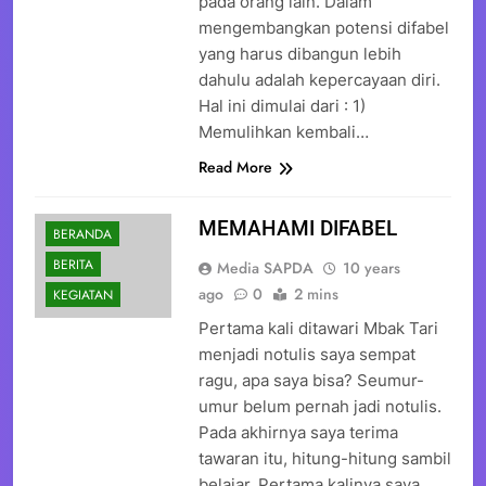
pada orang lain. Dalam
mengembangkan potensi difabel
yang harus dibangun lebih
dahulu adalah kepercayaan diri.
Hal ini dimulai dari : 1)
Memulihkan kembali…
Read More
MEMAHAMI DIFABEL
BERANDA
BERITA
Media SAPDA
10 years
ago
0
2 mins
KEGIATAN
Pertama kali ditawari Mbak Tari
menjadi notulis saya sempat
ragu, apa saya bisa? Seumur-
umur belum pernah jadi notulis.
Pada akhirnya saya terima
tawaran itu, hitung-hitung sambil
belajar. Pertama kalinya saya