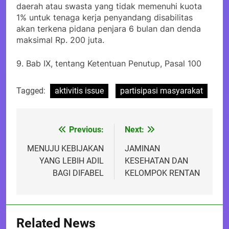
daerah atau swasta yang tidak memenuhi kuota
1% untuk tenaga kerja penyandang disabilitas
akan terkena pidana penjara 6 bulan dan denda
maksimal Rp. 200 juta.
9. Bab IX, tentang Ketentuan Penutup, Pasal 100
Tagged:
aktivitis issue
partisipasi masyarakat
Previous:
Next:
Post
navigation
MENUJU KEBIJAKAN
JAMINAN
YANG LEBIH ADIL
KESEHATAN DAN
BAGI DIFABEL
KELOMPOK RENTAN
Related News