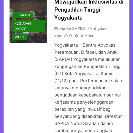
Mewujudkan Inklusivitas di
Pengadilan Tinggi
BERANDA
Yogyakarta
KEGIATAN
Media SAPDA
6 years
(WDCC)
ago
0
4 mins
WDCC
Yogyakarta – Sentra Advokasi
Perempuan, Difabel, dan Anak
(SAPDA) Yogyakarta melakukan
kunjungan ke Pengadilan Tinggi
(PT) Kota Yogyakarta, Kamis
(11/12) pagi. Pertemuan ini salah
satunya mengagendakan
pengadaan kesepakatan perihal
kerjasama penyelenggaraan
peradilan yang inklusif bagi
penyandang disabilitas. Direktur
SAPDA Nurul Sa’adah dalam
sambutannya menerangkan