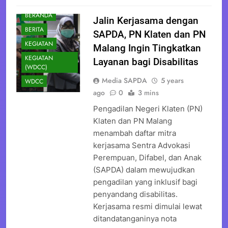
BERANDA
Jalin Kerjasama dengan
BERITA
SAPDA, PN Klaten dan PN
KEGIATAN
Malang Ingin Tingkatkan
KEGIATAN
Layanan bagi Disabilitas
(WDCC)
Media SAPDA
5 years
WDCC
ago
0
3 mins
Pengadilan Negeri Klaten (PN)
Klaten dan PN Malang
menambah daftar mitra
kerjasama Sentra Advokasi
Perempuan, Difabel, dan Anak
(SAPDA) dalam mewujudkan
pengadilan yang inklusif bagi
penyandang disabilitas.
Kerjasama resmi dimulai lewat
ditandatanganinya nota