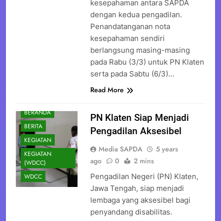
kesepahaman antara SAPDA
dengan kedua pengadilan.
Penandatanganan nota
kesepahaman sendiri
berlangsung masing-masing
pada Rabu (3/3) untuk PN Klaten
serta pada Sabtu (6/3)…
Read More
BERANDA
PN Klaten Siap Menjadi
BERITA
Pengadilan Aksesibel
KEGIATAN
Media SAPDA
5 years
KEGIATAN
ago
0
2 mins
(WDCC)
Pengadilan Negeri (PN) Klaten,
WDCC
Jawa Tengah, siap menjadi
lembaga yang aksesibel bagi
penyandang disabilitas.