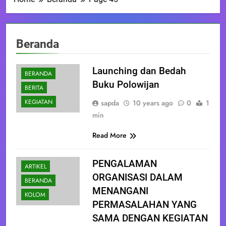
Beranda
Launching dan Bedah
BERANDA
Buku Polowijan
BERITA
KEGIATAN
sapda
10 years ago
0
1
min
Read More
PENGALAMAN
ARTIKEL
ORGANISASI DALAM
BERANDA
MENANGANI
KOLOM
PERMASALAHAN YANG
SAMA DENGAN KEGIATAN