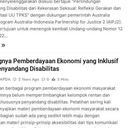
menyelenggarakan diskusi bertajuk “Perlindungan
g Disabilitas dari Kekerasan Seksual: Refleksi Gerakan dan
tasi UU TPKS” dengan dukungan pemerintah Australia
rogram Australia-Indonesia Partnership for Justice 2 (AIPJ2).
bertujuan untuk menengok kembali Undang-undang Nomor 12
022…
gnya Pemberdayaan Ekonomi yang Inklusif
enyandang Disabilitas
SAPDA
2 Years Ago
0
3 Mins
an berbagai program pemberdayaan ekonomi masyarakat
mnya belum mempertimbangkan kelompok rentan dan
 khususnya penyandang disabilitas. Pelatihan sering kali
nyajikan materi pemberdayaan ekonomi masyarakat secara
agian sudah ada yang sedikit lebih maju dengan
n materi prinsip-prinsip aksesibilitas dan tips komunikasi