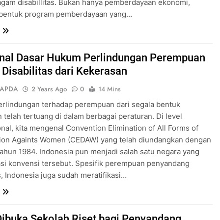
gam disabillitas. Bukan hanya pemberdayaan ekonomi,
 bentuk program pemberdayaan yang…
al Dasar Hukum Perlindungan Perempuan
 Disabilitas dari Kekerasan
SAPDA
2 Years Ago
0
14 Mins
erlindungan terhadap perempuan dari segala bentuk
 telah tertuang di dalam berbagai peraturan. Di level
onal, kita mengenal Convention Elimination of All Forms of
tion Againts Women (CEDAW) yang telah diundangkan dengan
ahun 1984. Indonesia pun menjadi salah satu negara yang
asi konvensi tersebut. Spesifik perempuan penyandang
as, Indonesia juga sudah meratifikasi…
Dibuka Sekolah Riset bagi Penyandang