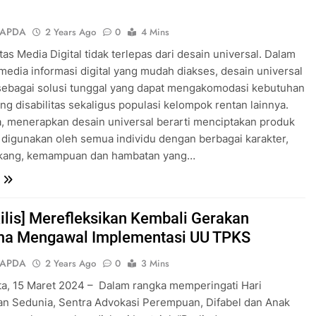
SAPDA
2 Years Ago
0
4 Mins
itas Media Digital tidak terlepas dari desain universal. Dalam
media informasi digital yang mudah diakses, desain universal
sebagai solusi tunggal yang dapat mengakomodasi kebutuhan
g disabilitas sekaligus populasi kelompok rentan lainnya.
 menerapkan desain universal berarti menciptakan produk
 digunakan oleh semua individu dengan berbagai karakter,
lakang, kemampuan dan hambatan yang…
Rilis] Merefleksikan Kembali Gerakan
ma Mengawal Implementasi UU TPKS
SAPDA
2 Years Ago
0
3 Mins
a, 15 Maret 2024 – Dalam rangka memperingati Hari
n Sedunia, Sentra Advokasi Perempuan, Difabel dan Anak