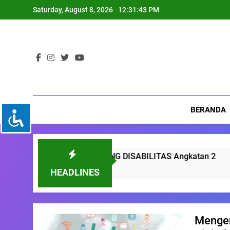
Skip
Saturday, August 8, 2026
12:31:44 PM
to
content
BERANDA
T PENYANDANG DISABILITAS Angkatan 2
M
3
HEADLINES
Mengen