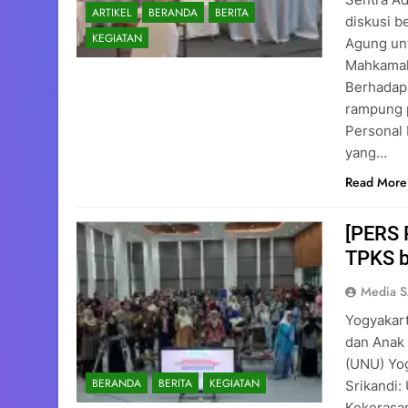
ARTIKEL
BERANDA
BERITA
diskusi b
KEGIATAN
Agung un
Mahkamah
Berhadapa
rampung p
Personal 
yang…
Read More
[PERS 
TPKS b
Media 
Yogyakar
dan Anak
(UNU) Yo
BERANDA
BERITA
KEGIATAN
Srikandi
Kekerasan