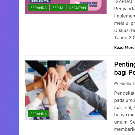
(SAPDA) 
BERANDA
BERITA
KEGIATAN
Penyandan
Implemen
melalui p
Diskusi 
Tahun 2
Read More
Pentin
bagi P
Media 
Pendekat
pada umu
marjinal,
BERANDA
hanya me
umum. Seb
memberika