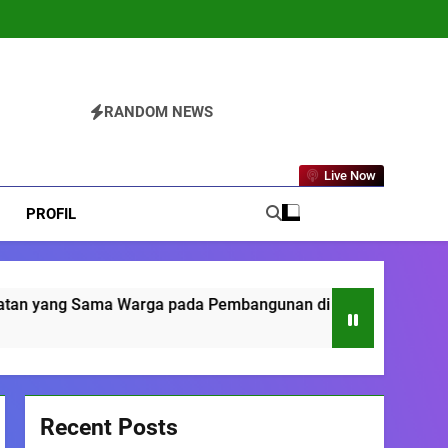
RANDOM NEWS
Live Now
PROFIL
Warga pada Pembangunan di Nglipar
Sinau Bareng Wa
3 Months Ago
Recent Posts