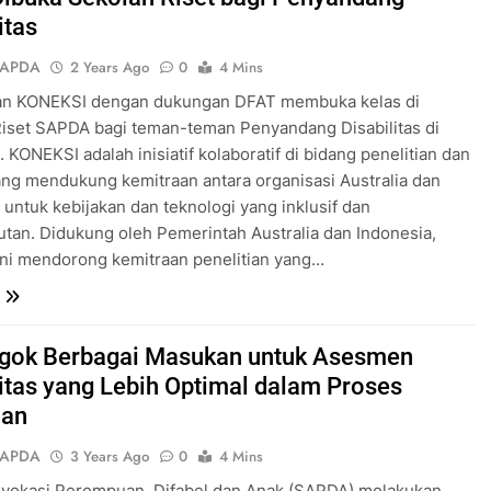
itas
SAPDA
2 Years Ago
0
4 Mins
n KONEKSI dengan dukungan DFAT membuka kelas di
iset SAPDA bagi teman-teman Penyandang Disabilitas di
. KONEKSI adalah inisiatif kolaboratif di bidang penelitian dan
ang mendukung kemitraan antara organisasi Australia dan
 untuk kebijakan dan teknologi yang inklusif dan
utan. Didukung oleh Pemerintah Australia dan Indonesia,
ni mendorong kemitraan penelitian yang…
ok Berbagai Masukan untuk Asesmen
litas yang Lebih Optimal dalam Proses
lan
SAPDA
3 Years Ago
0
4 Mins
dvokasi Perempuan, Difabel dan Anak (SAPDA) melakukan