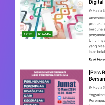
Digital
Media 
Aksesibil
produksi 
berguna 
ARTIKEL
BERANDA
penyandan
Umumnya,
yang bisa
latar be
Read More
[Pers 
Bersa
Media 
Yogyakart
Perempua