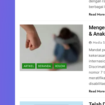
dengan ra
berbagai
Read More
Mengen
& Anak
Media 
Mandat p
kekerasan
internasi
ARTIKEL
BERANDA
KOLOM
Discrima
nomor 7 t
meratifik
disabilit
Read More
Telah 