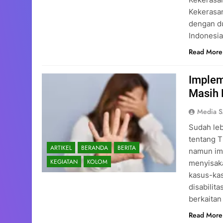
Kekerasa
dengan du
Indonesia
Read More
Implem
Masih 
Media 
Sudah le
tentang T
ARTIKEL
BERANDA
BERITA
namun im
KEGIATAN
KOLOM
menyisaka
kasus-kas
disabilit
berkaita
Read More