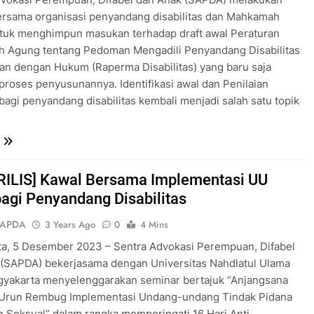
ersama organisasi penyandang disabilitas dan Mahkamah
tuk menghimpun masukan terhadap draft awal Peraturan
 Agung tentang Pedoman Mengadili Penyandang Disabilitas
n dengan Hukum (Raperma Disabilitas) yang baru saja
roses penyusunannya. Identifikasi awal dan Penilaian
bagi penyandang disabilitas kembali menjadi salah satu topik
RILIS] Kawal Bersama Implementasi UU
agi Penyandang Disabilitas
SAPDA
3 Years Ago
0
4 Mins
ta, 5 Desember 2023 – Sentra Advokasi Perempuan, Difabel
 (SAPDA) bekerjasama dengan Universitas Nahdlatul Ulama
gyakarta menyelenggarakan seminar bertajuk “Anjangsana
: Urun Rembug Implementasi Undang-undang Tindak Pidana
 Seksual” dalam rangka memperingati 16 Hari Anti