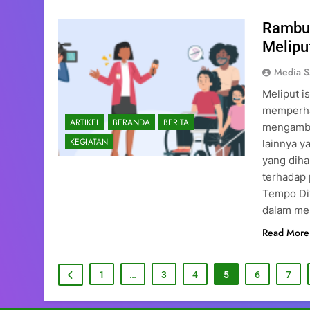
Rambu-
Meliput
Media 
Meliput is
memperha
ARTIKEL
BERANDA
BERITA
mengambil
KEGIATAN
lainnya y
yang diha
terhadap 
Tempo Dif
dalam me
Read More
1
…
3
4
5
6
7