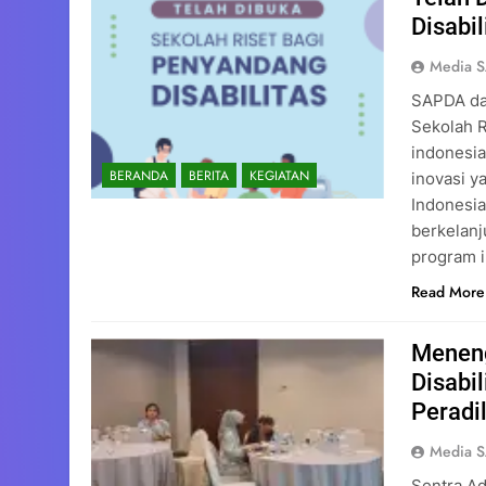
Disabil
Media 
SAPDA da
Sekolah R
indonesia
BERANDA
BERITA
KEGIATAN
inovasi y
Indonesia
berkelanj
program i
Read More
Meneng
Disabi
Peradi
Media 
Sentra A