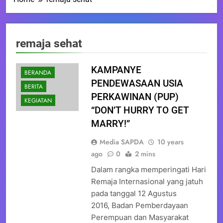
remaja sehat
KAMPANYE
BERANDA
PENDEWASAAN USIA
BERITA
PERKAWINAN (PUP)
KEGIATAN
“DON’T HURRY TO GET
MARRY!”
Media SAPDA
10 years
ago
0
2 mins
Dalam rangka memperingati Hari
Remaja Internasional yang jatuh
pada tanggal 12 Agustus
2016, Badan Pemberdayaan
Perempuan dan Masyarakat