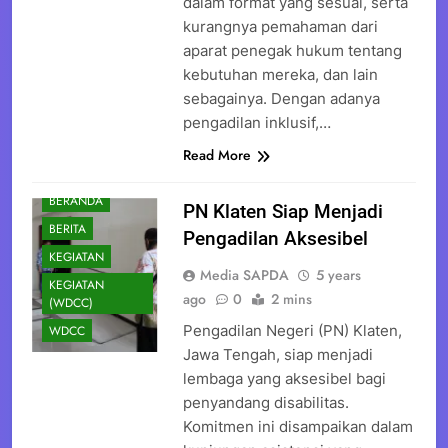
dalam format yang sesuai, serta
kurangnya pemahaman dari
aparat penegak hukum tentang
kebutuhan mereka, dan lain
sebagainya. Dengan adanya
pengadilan inklusif,…
Read More
BERANDA
PN Klaten Siap Menjadi
BERITA
Pengadilan Aksesibel
KEGIATAN
Media SAPDA
5 years
KEGIATAN
ago
0
2 mins
(WDCC)
Pengadilan Negeri (PN) Klaten,
WDCC
Jawa Tengah, siap menjadi
lembaga yang aksesibel bagi
penyandang disabilitas.
Komitmen ini disampaikan dalam