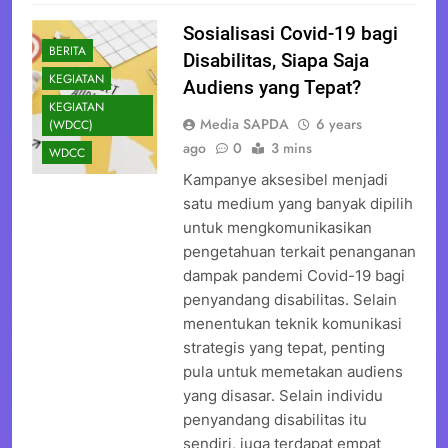
Sosialisasi Covid-19 bagi
BERITA
Disabilitas, Siapa Saja
KEGIATAN
Audiens yang Tepat?
KEGIATAN
Media SAPDA
6 years
(WDCC)
ago
0
3 mins
WDCC
Kampanye aksesibel menjadi
satu medium yang banyak dipilih
untuk mengkomunikasikan
pengetahuan terkait penanganan
dampak pandemi Covid-19 bagi
penyandang disabilitas. Selain
menentukan teknik komunikasi
strategis yang tepat, penting
pula untuk memetakan audiens
yang disasar. Selain individu
penyandang disabilitas itu
sendiri, juga terdapat empat