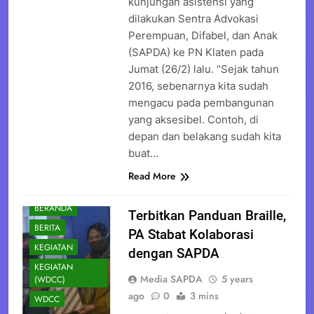
kunjungan asistensi yang
dilakukan Sentra Advokasi
Perempuan, Difabel, dan Anak
(SAPDA) ke PN Klaten pada
Jumat (26/2) lalu. “Sejak tahun
2016, sebenarnya kita sudah
mengacu pada pembangunan
yang aksesibel. Contoh, di
depan dan belakang sudah kita
buat…
Read More
BERANDA
Terbitkan Panduan Braille,
BERITA
PA Stabat Kolaborasi
KEGIATAN
dengan SAPDA
KEGIATAN
Media SAPDA
5 years
(WDCC)
ago
0
3 mins
WDCC