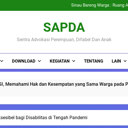
Membedah GEDSI, Memahami H
Sinau Bareng Warga : Ruang 
May Day 2026 : Buruh Peremp
PENGUMUMAN KEPESE
Membedah GEDSI, Memahami H
SAPDA
Sinau Bareng Warga : Ruang 
May Day 2026 : Buruh Peremp
Sentra Advokasi Perempuan, Difabel Dan Anak
DOWNLOAD
KEGIATAN
TENTANG
LAIN
patan yang Sama Warga pada Pembangunan di Nglipar
sesibel bagi Disabilitas di Tengah Pandemi