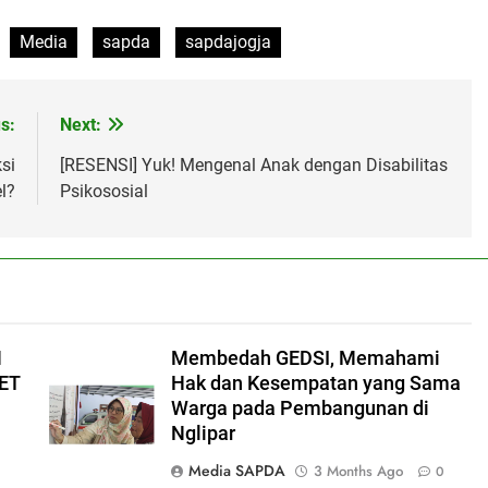
Media
sapda
sapdajogja
s:
Next:
si
[RESENSI] Yuk! Mengenal Anak dengan Disabilitas
l?
Psikososial
N
Membedah GEDSI, Memahami
ET
Hak dan Kesempatan yang Sama
Warga pada Pembangunan di
Nglipar
Media SAPDA
3 Months Ago
0