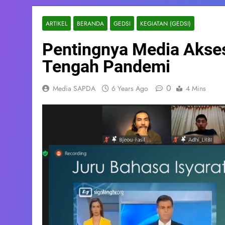
ARTIKEL
BERANDA
GEDSI
KEGIATAN (GEDSI)
Pentingnya Media Aksesi
Tengah Pandemi
0
Media SAPDA
6 Years Ago
4 Mins