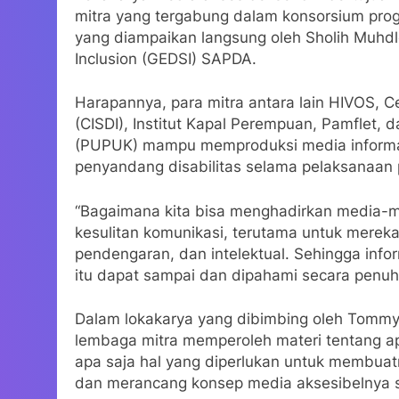
mitra yang tergabung dalam konsorsium prog
yang diampaikan langsung oleh Sholih Muhdlor 
Inclusion (GEDSI) SAPDA.
Harapannya, para mitra antara lain HIVOS, Ce
(CISDI), Institut Kapal Perempuan, Pamflet,
(PUPUK) mampu memproduksi media informasi
penyandang disabilitas selama pelaksanaan
“Bagaimana kita bisa menghadirkan media-
kesulitan komunikasi, terutama untuk mere
pendengaran, dan intelektual. Sehingga info
itu dapat sampai dan dipahami secara penuh 
Dalam lokakarya yang dibimbing oleh Tommy K
lembaga mitra memperoleh materi tentang apa
apa saja hal yang diperlukan untuk membuatn
dan merancang konsep media aksesibelnya s