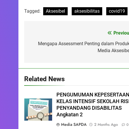
Tagged:
Aksesibel
aksesibilitas
covid19
Previou
Post
navigation
Mengapa Assessment Penting dalam Produk
Media Aksesibe
Related News
PENGUMUMAN KEPESERTAA
KELAS INTENSIF SEKOLAH RIS
PENYANDANG DISABILITAS
Angkatan 2
Media SAPDA
2 Months Ago
0