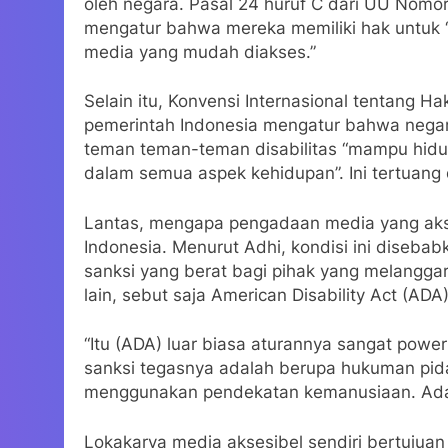
oleh negara. Pasal 24 huruf C dari UU Nomo
mengatur bahwa mereka memiliki hak untuk 
media yang mudah diakses.”
Selain itu, Konvensi Internasional tentang H
pemerintah Indonesia mengatur bahwa negar
teman teman-teman disabilitas “mampu hidup
dalam semua aspek kehidupan”. Ini tertuang 
Lantas, mengapa pengadaan media yang akses
Indonesia. Menurut Adhi, kondisi ini diseb
sanksi yang berat bagi pihak yang melanggar
lain, sebut saja American Disability Act (ADA
“Itu (ADA) luar biasa aturannya sangat power
sanksi tegasnya adalah berupa hukuman pid
menggunakan pendekatan kemanusiaan. Ada t
Lokakarya media aksesibel sendiri bertuju