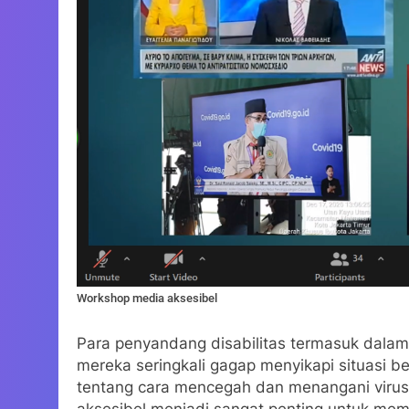
Workshop media aksesibel
Para penyandang disabilitas termasuk dala
mereka seringkali gagap menyikapi situasi 
tentang cara mencegah dan menangani virus
aksesibel menjadi sangat penting untuk me