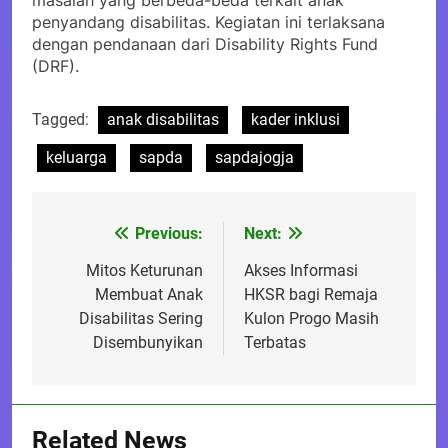
masalah yang berbeda-beda terkait anak
penyandang disabilitas. Kegiatan ini terlaksana
dengan pendanaan dari Disability Rights Fund
(DRF).
Tagged:
anak disabilitas
kader inklusi
keluarga
sapda
sapdajogja
Previous:
Next:
Post
navigation
Mitos Keturunan
Akses Informasi
Membuat Anak
HKSR bagi Remaja
Disabilitas Sering
Kulon Progo Masih
Disembunyikan
Terbatas
Related News