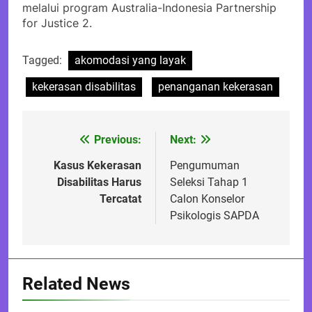
melalui program Australia-Indonesia Partnership
for Justice 2.
Tagged:
akomodasi yang layak
kekerasan disabilitas
penanganan kekerasan
Previous:
Next:
Post
navigation
Kasus Kekerasan
Pengumuman
Disabilitas Harus
Seleksi Tahap 1
Tercatat
Calon Konselor
Psikologis SAPDA
Related News